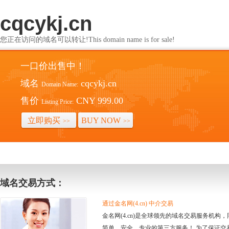
cqcykj.cn
您正在访问的域名可以转让!This domain name is for sale!
一口价出售中！
域名
cqcykj.cn
Domain Name:
售价
CNY 999.00
Listing Price:
立即购买
BUY NOW
>>
>>
域名交易方式：
通过金名网(4.cn) 中介交易
金名网(4.cn)是全球领先的域名交易服务机
简单、安全、专业的第三方服务！ 为了保证交