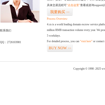
具体交易流程可
“点击这里”
查看或咨询support@
我要购买
>>
Process Overview:
4.cn is a world leading domain escrow service plat
million RMB transaction volume every year. We promi
联系我们
5 workdays.
For detailed process, you can
“visit here”
or contact
QQ：2726103981
BUY NOW
>>
Copyright © 1998 -2025 ww